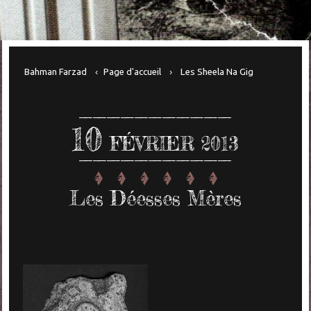
Bahman Farzad
Page d'accueil
Les Sheela Na Gig
10
FÉVRIER 2013
Les Déesses Mères