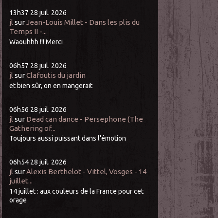
13h37
28
juil. 2026
jl
sur
Jean-Louis Millet - Dans les plis du
Temps II -...
Waouhhh !!! Merci
06h57
28
juil. 2026
jl
sur
Clafoutis du jardin
et bien sûr, on en mangerait
06h56
28
juil. 2026
jl
sur
Dead can dance - Persephone (The
Gathering of...
Toujours aussi puissant dans l'émotion
06h54
28
juil. 2026
jl
sur
Alexis Berthelot - Vittel, Vosges - 14
juillet...
14 juillet : aux couleurs de la France pour cet
orage