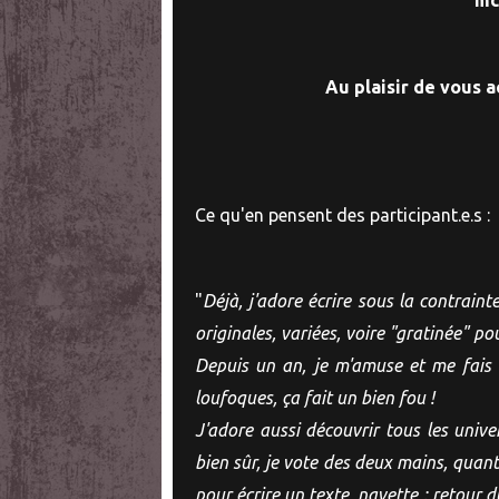
Au plaisir de vous ac
Ce qu'en pensent des participant.e.s :
"
Déjà, j'adore écrire sous la contraint
originales, variées, voire "gratinée" po
Depuis un an, je m'amuse et me fais r
loufoques, ça fait un bien fou !
J'adore aussi découvrir tous les unive
bien sûr, je vote des deux mains, quant 
pour écrire un texte, navette : retour 