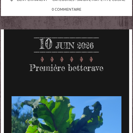
0
COMMENTAIRE
10
JUIN 2026
Première betterave