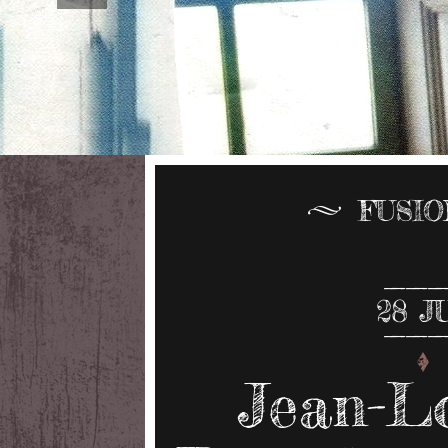
FUSI
28
J
Jean-Lo