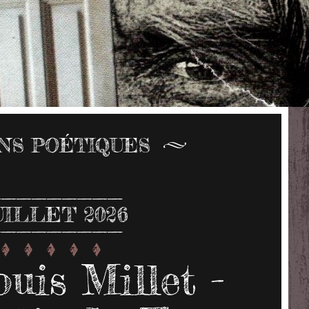
ONS POÉTIQUES
UILLET 2026
uis Millet -