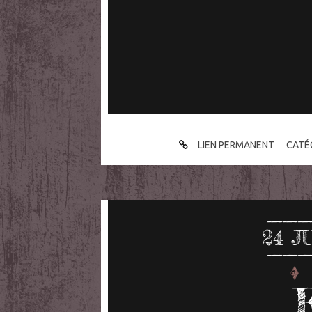
LIEN PERMANENT
CATÉ
24
J