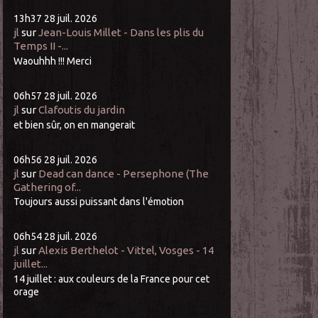
13h37
28
juil. 2026
jl
sur
Jean-Louis Millet - Dans les plis du
Temps II -...
Waouhhh !!! Merci
06h57
28
juil. 2026
jl
sur
Clafoutis du jardin
et bien sûr, on en mangerait
06h56
28
juil. 2026
jl
sur
Dead can dance - Persephone (The
Gathering of...
Toujours aussi puissant dans l'émotion
06h54
28
juil. 2026
jl
sur
Alexis Berthelot - Vittel, Vosges - 14
juillet...
14 juillet : aux couleurs de la France pour cet
orage