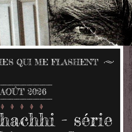
ES QUI ME FLASHENT
AOÛT 2026
achhi - série