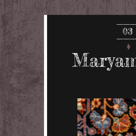
03
Maryam