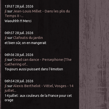
13h37
28
juil. 2026
jl
sur
Jean-Louis Millet - Dans les plis du
Temps II -...
Waouhhh !!! Merci
06h57
28
juil. 2026
jl
sur
Clafoutis du jardin
et bien sûr, on en mangerait
06h56
28
juil. 2026
jl
sur
Dead can dance - Persephone (The
Gathering of...
Toujours aussi puissant dans l'émotion
06h54
28
juil. 2026
jl
sur
Alexis Berthelot - Vittel, Vosges - 14
juillet...
14 juillet : aux couleurs de la France pour cet
orage