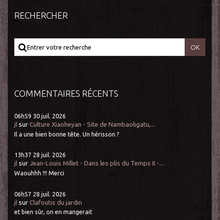
RECHERCHER
COMMENTAIRES RÉCENTS
06h59
30
juil. 2026
jl
sur
Culture Xiaoheyan - Site de Nambaoligatu,...
Il a une bien bonne tête. Un hérisson ?
13h37
28
juil. 2026
jl
sur
Jean-Louis Millet - Dans les plis du Temps II -...
Waouhhh !!! Merci
06h57
28
juil. 2026
jl
sur
Clafoutis du jardin
et bien sûr, on en mangerait