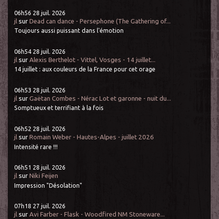
06h56
28
juil. 2026
jl
sur
Dead can dance - Persephone (The Gathering of...
Toujours aussi puissant dans l'émotion
06h54
28
juil. 2026
jl
sur
Alexis Berthelot - Vittel, Vosges - 14 juillet...
14 juillet : aux couleurs de la France pour cet orage
06h53
28
juil. 2026
jl
sur
Gaëtan Combes - Nérac Lot et garonne - nuit du...
Somptueux et terrifiant à la fois
06h52
28
juil. 2026
jl
sur
Romain Weber - Hautes-Alpes - juillet 2026
Intensité rare !!!
06h51
28
juil. 2026
jl
sur
Niki Feijen
Impression "Désolation"
07h18
27
juil. 2026
jl
sur
Avi Farber - Flask - Woodfired NM Stoneware...