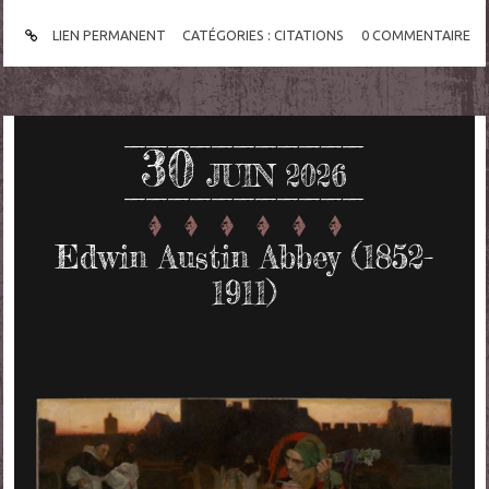
LIEN PERMANENT
CATÉGORIES :
CITATIONS
0
COMMENTAIRE
30
JUIN 2026
Edwin Austin Abbey (1852-
1911)