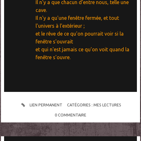
Il n'y a que chacun d'entre nous, telle une
cave.
Il n'y a qu'une fenêtre fermée, et tout
l'univers à l'extérieur ;
et le rêve de ce qu'on pourrait voir si la
fenêtre s'ouvrait
et qui n'est jamais ce qu'on voit quand la
fenêtre s'ouvre.
LIEN PERMANENT
CATÉGORIES :
MES LECTURES
0
COMMENTAIRE