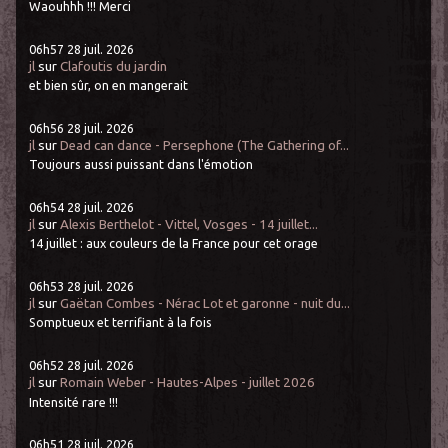
Waouhhh !!! Merci
06h57
28
juil. 2026
jl
sur
Clafoutis du jardin
et bien sûr, on en mangerait
06h56
28
juil. 2026
jl
sur
Dead can dance - Persephone (The Gathering of...
Toujours aussi puissant dans l'émotion
06h54
28
juil. 2026
jl
sur
Alexis Berthelot - Vittel, Vosges - 14 juillet...
14 juillet : aux couleurs de la France pour cet orage
06h53
28
juil. 2026
jl
sur
Gaëtan Combes - Nérac Lot et garonne - nuit du...
Somptueux et terrifiant à la fois
06h52
28
juil. 2026
jl
sur
Romain Weber - Hautes-Alpes - juillet 2026
Intensité rare !!!
06h51
28
juil. 2026