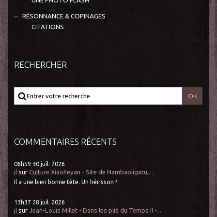
UNE PHOTO FLASH
RÉSONNANCE & COPINAGES
CITATIONS
RECHERCHER
COMMENTAIRES RÉCENTS
06h59
30
juil. 2026
jl
sur
Culture Xiaoheyan - Site de Nambaoligatu,...
Il a une bien bonne tête. Un hérisson ?
13h37
28
juil. 2026
jl
sur
Jean-Louis Millet - Dans les plis du Temps II -...