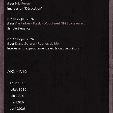
jl
sur
Niki Feijen
Impression "Désolation"
07h18
27
juil. 2026
jl
sur
Avi Farber - Flask - Woodfired NM Stoneware...
Simple élégance
07h17
27
juil. 2026
jl
sur
Diana Scherer -Racines de blé
Intéressant rapprochement avec le disque crétois !
ARCHIVES
août 2026
juillet 2026
juin 2026
mai 2026
avril 2026