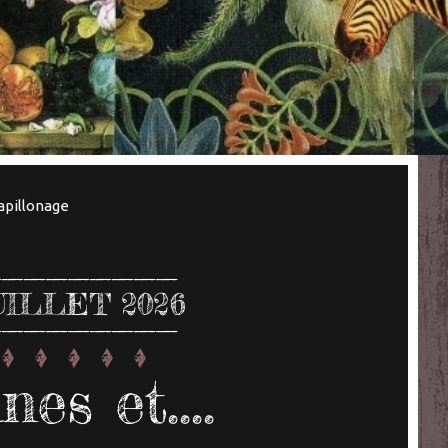
apillonage
UILLET 2026
es et....