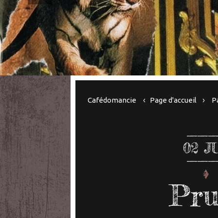
Cafédomancie
Page d'accueil
P
02
J
Prun