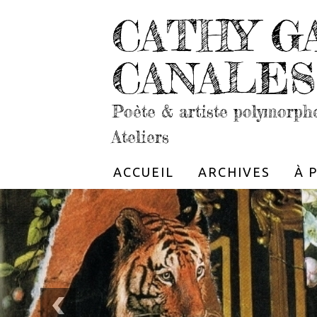
CATHY G
CANALES
Poète & artiste polymorph
Ateliers
ACCUEIL
ARCHIVES
À 