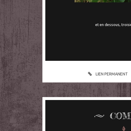
et en dessous, troisiè
LIEN PERMANENT
COM