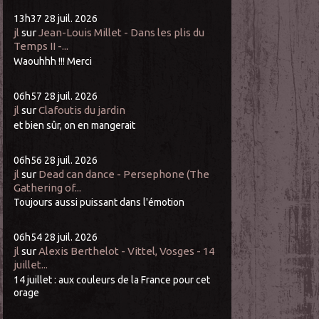
13h37
28
juil. 2026
jl
sur
Jean-Louis Millet - Dans les plis du
Temps II -...
Waouhhh !!! Merci
06h57
28
juil. 2026
jl
sur
Clafoutis du jardin
et bien sûr, on en mangerait
06h56
28
juil. 2026
jl
sur
Dead can dance - Persephone (The
Gathering of...
Toujours aussi puissant dans l'émotion
06h54
28
juil. 2026
jl
sur
Alexis Berthelot - Vittel, Vosges - 14
juillet...
14 juillet : aux couleurs de la France pour cet
orage