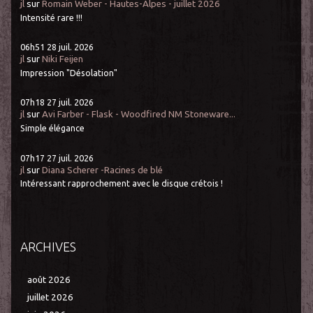
jl
sur
Romain Weber - Hautes-Alpes - juillet 2026
Intensité rare !!!
06h51
28
juil. 2026
jl
sur
Niki Feijen
Impression "Désolation"
07h18
27
juil. 2026
jl
sur
Avi Farber - Flask - Woodfired NM Stoneware...
Simple élégance
07h17
27
juil. 2026
jl
sur
Diana Scherer -Racines de blé
Intéressant rapprochement avec le disque crétois !
ARCHIVES
août 2026
juillet 2026