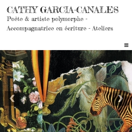
CATHY GARCIA-CANALES
Poète & artiste polymorphe -
Accompagnatrice en écriture - Ateliers