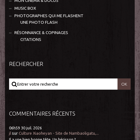
MON CINÉMA & DOCUS
MUSIC BOX
PHOTOGRAPHES QUI ME FLASHENT
UNE PHOTO FLASH
RÉSONNANCE & COPINAGES
CITATIONS
RECHERCHER
COMMENTAIRES RÉCENTS
06h59
30
juil. 2026
jl
sur
Culture Xiaoheyan - Site de Nambaoligatu,...
Il a une bien bonne tête. Un hérisson ?