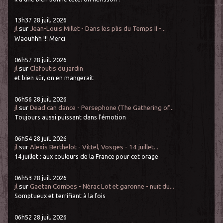
13h37
28
juil. 2026
jl
sur
Jean-Louis Millet - Dans les plis du Temps II -...
Waouhhh !!! Merci
06h57
28
juil. 2026
jl
sur
Clafoutis du jardin
et bien sûr, on en mangerait
06h56
28
juil. 2026
jl
sur
Dead can dance - Persephone (The Gathering of...
Toujours aussi puissant dans l'émotion
06h54
28
juil. 2026
jl
sur
Alexis Berthelot - Vittel, Vosges - 14 juillet...
14 juillet : aux couleurs de la France pour cet orage
06h53
28
juil. 2026
jl
sur
Gaëtan Combes - Nérac Lot et garonne - nuit du...
Somptueux et terrifiant à la fois
06h52
28
juil. 2026