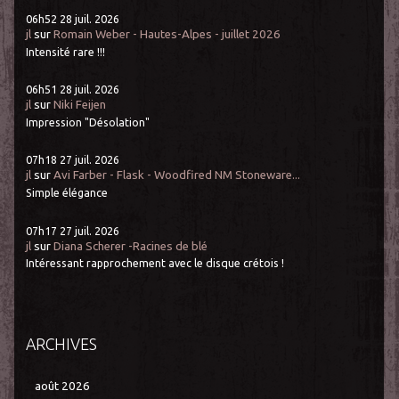
06h52
28
juil. 2026
jl
sur
Romain Weber - Hautes-Alpes - juillet 2026
Intensité rare !!!
06h51
28
juil. 2026
jl
sur
Niki Feijen
Impression "Désolation"
07h18
27
juil. 2026
jl
sur
Avi Farber - Flask - Woodfired NM Stoneware...
Simple élégance
07h17
27
juil. 2026
jl
sur
Diana Scherer -Racines de blé
Intéressant rapprochement avec le disque crétois !
ARCHIVES
août 2026