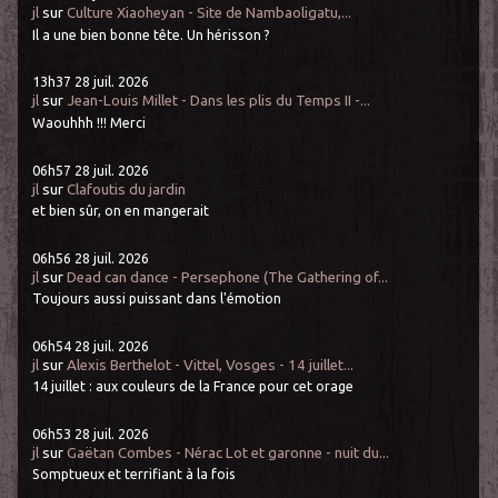
jl
sur
Culture Xiaoheyan - Site de Nambaoligatu,...
Il a une bien bonne tête. Un hérisson ?
13h37
28
juil. 2026
jl
sur
Jean-Louis Millet - Dans les plis du Temps II -...
Waouhhh !!! Merci
06h57
28
juil. 2026
jl
sur
Clafoutis du jardin
et bien sûr, on en mangerait
06h56
28
juil. 2026
jl
sur
Dead can dance - Persephone (The Gathering of...
Toujours aussi puissant dans l'émotion
06h54
28
juil. 2026
jl
sur
Alexis Berthelot - Vittel, Vosges - 14 juillet...
14 juillet : aux couleurs de la France pour cet orage
06h53
28
juil. 2026
jl
sur
Gaëtan Combes - Nérac Lot et garonne - nuit du...
Somptueux et terrifiant à la fois