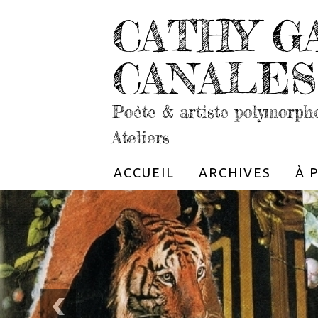
CATHY G
CANALES
Poète & artiste polymorph
Ateliers
ACCUEIL
ARCHIVES
À 