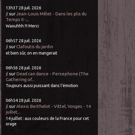
13h37
28
juil. 2026
jl
sur
Jean-Louis Millet - Dans les plis du
Temps II -...
Waouhhh !!! Merci
06h57
28
juil. 2026
jl
sur
Clafoutis du jardin
et bien sûr, on en mangerait
06h56
28
juil. 2026
jl
sur
Dead can dance - Persephone (The
Gathering of...
Toujours aussi puissant dans l'émotion
06h54
28
juil. 2026
jl
sur
Alexis Berthelot - Vittel, Vosges - 14
juillet...
14 juillet : aux couleurs de la France pour cet
orage