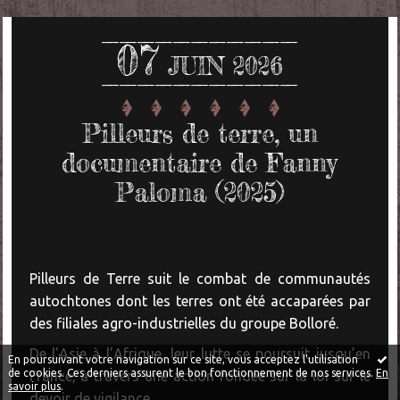
07
JUIN 2026
Pilleurs de terre, un
documentaire de Fanny
Paloma (2025)
Pilleurs de Terre suit le combat de communautés
autochtones dont les terres ont été accaparées par
des filiales agro-industrielles du groupe Bolloré.
De l’Asie à l’Afrique, leur lutte se poursuit jusqu’en
En poursuivant votre navigation sur ce site, vous acceptez l'utilisation
de cookies. Ces derniers assurent le bon fonctionnement de nos services.
En
France, à travers une action fondée sur la loi sur le
savoir plus
.
devoir de vigilance.