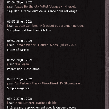
06h54
28
juil. 2026
jl
sur
Alexis Berthelot - Vittel, Vosges - 14 juillet...
14 juillet : aux couleurs de la France pour cet orage
06h53
28
juil. 2026
jl
sur
Gaëtan Combes - Nérac Lot et garonne - nuit du...
Somptueux et terrifiant à la fois
06h52
28
juil. 2026
jl
sur
Romain Weber - Hautes-Alpes - juillet 2026
Intensité rare !!!
06h51
28
juil. 2026
jl
sur
Niki Feijen
Impression "Désolation"
07h18
27
juil. 2026
jl
sur
Avi Farber - Flask - Woodfired NM Stoneware...
Simple élégance
07h17
27
juil. 2026
jl
sur
Diana Scherer -Racines de blé
Intéressant rapprochement avec le disque crétois !