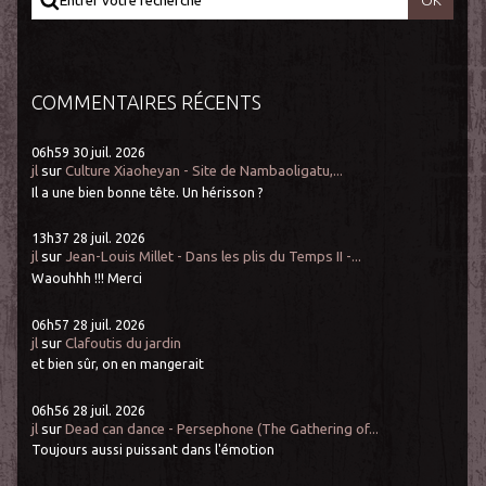
COMMENTAIRES RÉCENTS
06h59
30
juil. 2026
jl
sur
Culture Xiaoheyan - Site de Nambaoligatu,...
Il a une bien bonne tête. Un hérisson ?
13h37
28
juil. 2026
jl
sur
Jean-Louis Millet - Dans les plis du Temps II -...
Waouhhh !!! Merci
06h57
28
juil. 2026
jl
sur
Clafoutis du jardin
et bien sûr, on en mangerait
06h56
28
juil. 2026
jl
sur
Dead can dance - Persephone (The Gathering of...
Toujours aussi puissant dans l'émotion