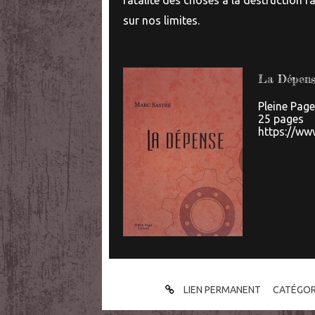
fatalité des choses à la destruction ra
sur nos limites.
La Dépen
Pleine Pag
25 pages
https://ww
LIEN PERMANENT
CATÉGOR