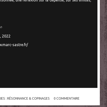
isonnée, une réflexion sur la dépense, sur ses limites,
se
e, 2022
w.marc-sastre.fr/
IES :
RÉSONNANCE & COPINAGES
0
COMMENTAIRE