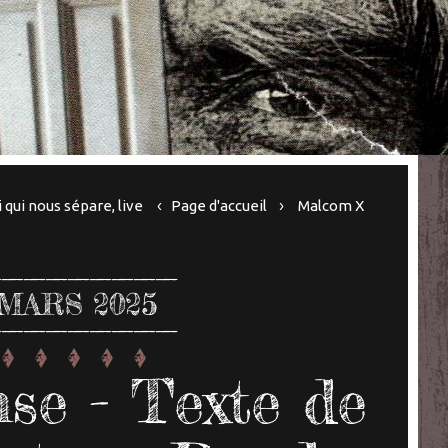
 qui nous sépare, live
Page d'accueil
Malcom X
MARS 2025
se - Texte de