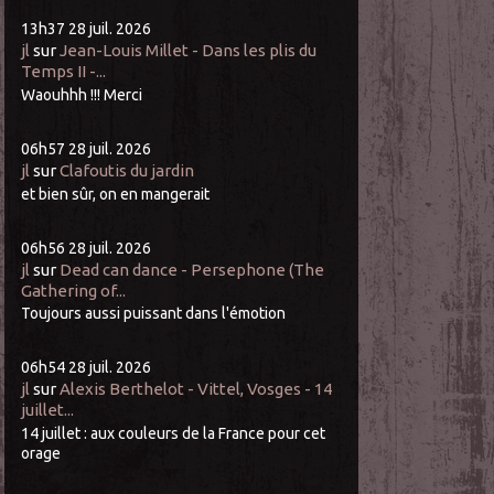
13h37
28
juil. 2026
jl
sur
Jean-Louis Millet - Dans les plis du
Temps II -...
Waouhhh !!! Merci
06h57
28
juil. 2026
jl
sur
Clafoutis du jardin
et bien sûr, on en mangerait
06h56
28
juil. 2026
jl
sur
Dead can dance - Persephone (The
Gathering of...
Toujours aussi puissant dans l'émotion
06h54
28
juil. 2026
jl
sur
Alexis Berthelot - Vittel, Vosges - 14
juillet...
14 juillet : aux couleurs de la France pour cet
orage