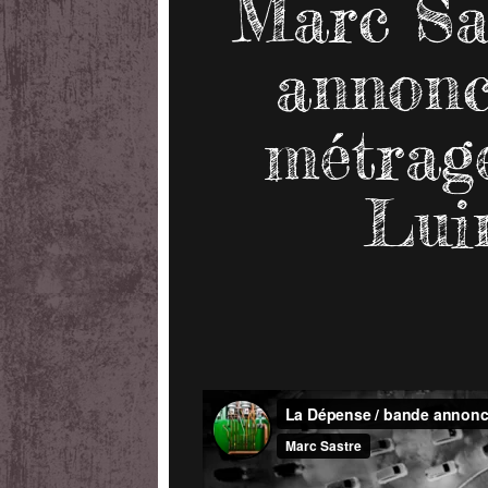
Marc Sa
annonc
métrage
Lui