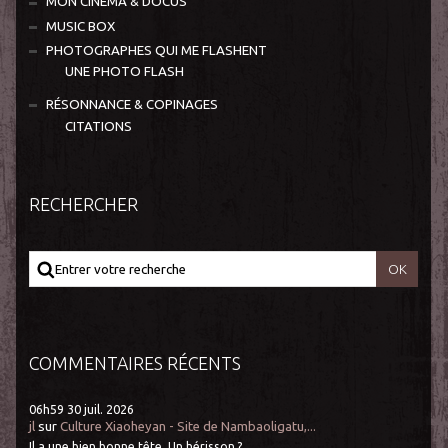
MON CINÉMA & DOCUS
MUSIC BOX
PHOTOGRAPHES QUI ME FLASHENT
UNE PHOTO FLASH
RÉSONNANCE & COPINAGES
CITATIONS
RECHERCHER
COMMENTAIRES RÉCENTS
06h59
30
juil. 2026
jl
sur
Culture Xiaoheyan - Site de Nambaoligatu,...
Il a une bien bonne tête. Un hérisson ?