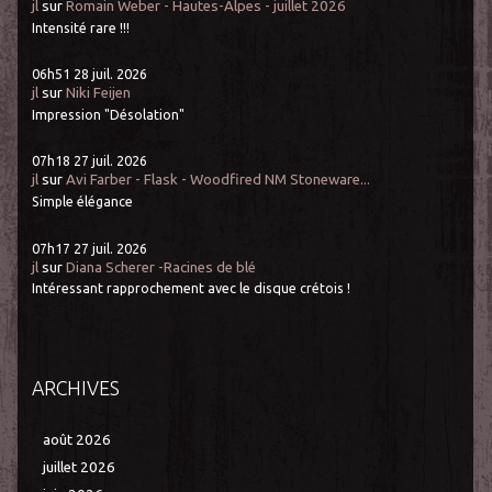
jl
sur
Romain Weber - Hautes-Alpes - juillet 2026
Intensité rare !!!
06h51
28
juil. 2026
jl
sur
Niki Feijen
Impression "Désolation"
07h18
27
juil. 2026
jl
sur
Avi Farber - Flask - Woodfired NM Stoneware...
Simple élégance
07h17
27
juil. 2026
jl
sur
Diana Scherer -Racines de blé
Intéressant rapprochement avec le disque crétois !
ARCHIVES
août 2026
juillet 2026