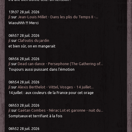
13h37
28
juil. 2026
jl
sur
Jean-Louis Millet - Dans les plis du Temps II -...
Waouhhh !!! Merci
06h57
28
juil. 2026
jl
sur
Clafoutis du jardin
et bien sûr, on en mangerait
06h56
28
juil. 2026
jl
sur
Dead can dance - Persephone (The Gathering of...
Toujours aussi puissant dans l'émotion
06h54
28
juil. 2026
jl
sur
Alexis Berthelot - Vittel, Vosges - 14 juillet...
14 juillet : aux couleurs de la France pour cet orage
06h53
28
juil. 2026
jl
sur
Gaëtan Combes - Nérac Lot et garonne - nuit du...
Somptueux et terrifiant à la fois
06h52
28
juil. 2026