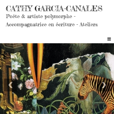
CATHY GARCIA-CANALES
Poète & artiste polymorphe -
Accompagnatrice en écriture - Ateliers