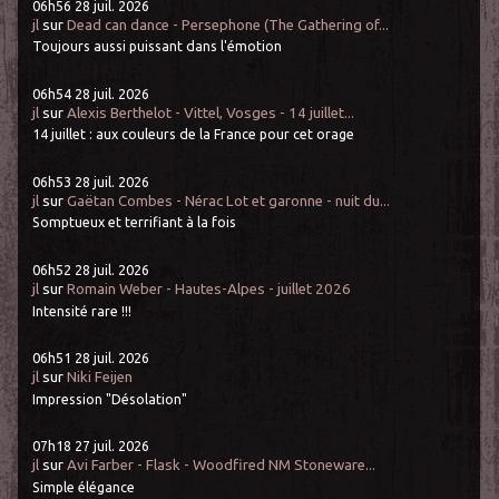
06h56
28
juil. 2026
jl
sur
Dead can dance - Persephone (The Gathering of...
Toujours aussi puissant dans l'émotion
06h54
28
juil. 2026
jl
sur
Alexis Berthelot - Vittel, Vosges - 14 juillet...
14 juillet : aux couleurs de la France pour cet orage
06h53
28
juil. 2026
jl
sur
Gaëtan Combes - Nérac Lot et garonne - nuit du...
Somptueux et terrifiant à la fois
06h52
28
juil. 2026
jl
sur
Romain Weber - Hautes-Alpes - juillet 2026
Intensité rare !!!
06h51
28
juil. 2026
jl
sur
Niki Feijen
Impression "Désolation"
07h18
27
juil. 2026
jl
sur
Avi Farber - Flask - Woodfired NM Stoneware...
Simple élégance