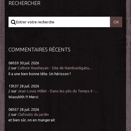
RECHERCHER
COMMENTAIRES RÉCENTS
06h59
30
juil. 2026
jl
sur
Culture Xiaoheyan - Site de Nambaoligatu,...
Il a une bien bonne tête. Un hérisson ?
13h37
28
juil. 2026
jl
sur
Jean-Louis Millet - Dans les plis du Temps II -...
Waouhhh !!! Merci
06h57
28
juil. 2026
jl
sur
Clafoutis du jardin
et bien sûr, on en mangerait