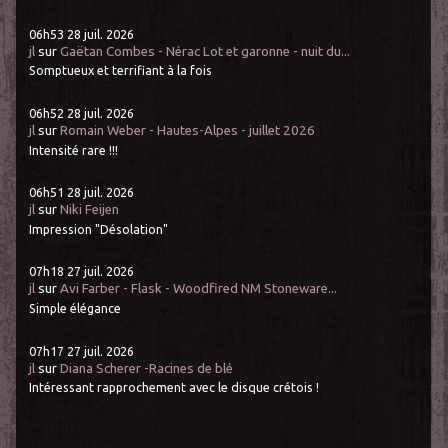
06h53
28
juil. 2026
jl
sur
Gaëtan Combes - Nérac Lot et garonne - nuit du...
Somptueux et terrifiant à la fois
06h52
28
juil. 2026
jl
sur
Romain Weber - Hautes-Alpes - juillet 2026
Intensité rare !!!
06h51
28
juil. 2026
jl
sur
Niki Feijen
Impression "Désolation"
07h18
27
juil. 2026
jl
sur
Avi Farber - Flask - Woodfired NM Stoneware...
Simple élégance
07h17
27
juil. 2026
jl
sur
Diana Scherer -Racines de blé
Intéressant rapprochement avec le disque crétois !