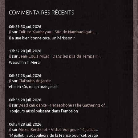
COMMENTAIRES RÉCENTS
06h59
30
juil. 2026
jl
sur
Culture Xiaoheyan - Site de Nambaoligatu,...
Il a une bien bonne tête. Un hérisson ?
13h37
28
juil. 2026
jl
sur
Jean-Louis Millet - Dans les plis du Temps II -...
Waouhhh !!! Merci
06h57
28
juil. 2026
jl
sur
Clafoutis du jardin
et bien sûr, on en mangerait
06h56
28
juil. 2026
jl
sur
Dead can dance - Persephone (The Gathering of...
Toujours aussi puissant dans l'émotion
06h54
28
juil. 2026
jl
sur
Alexis Berthelot - Vittel, Vosges - 14 juillet...
14 juillet : aux couleurs de la France pour cet orage