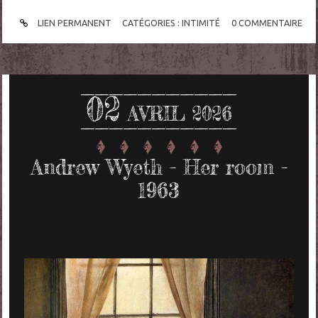
LIEN PERMANENT
CATÉGORIES :
INTIMITÉ
0
COMMENTAIRE
02
AVRIL 2026
Andrew Wyeth - Her room -
1963