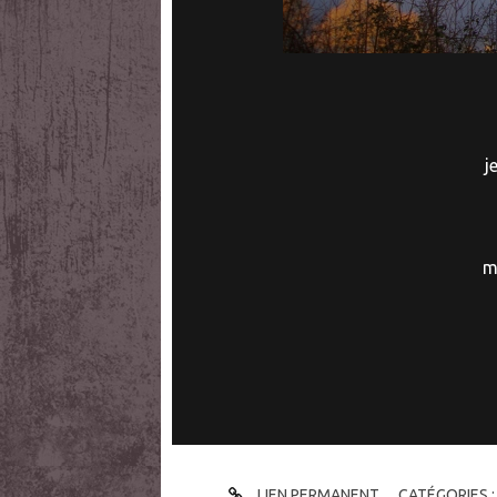
j
m
LIEN PERMANENT
CATÉGORIES 