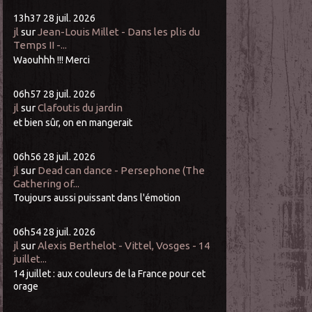
13h37
28
juil. 2026
jl
sur
Jean-Louis Millet - Dans les plis du
Temps II -...
Waouhhh !!! Merci
06h57
28
juil. 2026
jl
sur
Clafoutis du jardin
et bien sûr, on en mangerait
06h56
28
juil. 2026
jl
sur
Dead can dance - Persephone (The
Gathering of...
Toujours aussi puissant dans l'émotion
06h54
28
juil. 2026
jl
sur
Alexis Berthelot - Vittel, Vosges - 14
juillet...
14 juillet : aux couleurs de la France pour cet
orage