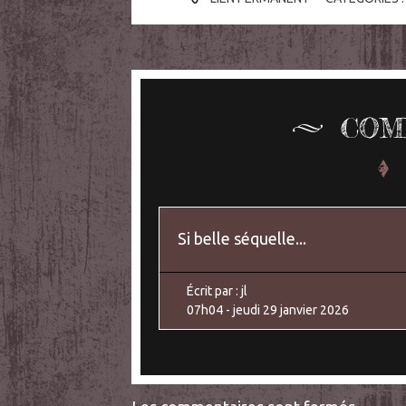
COM
Si belle séquelle...
Écrit par :
jl
07h04
-
jeudi 29
janvier 2026