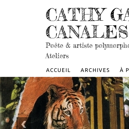
CATHY G
CANALES
Poète & artiste polymorph
Ateliers
ACCUEIL
ARCHIVES
À 