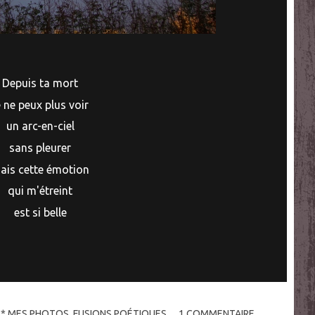
Depuis ta mort
e ne peux plus voir
un arc-en-ciel
sans pleurer
ais cette émotion
qui m'étreint
est si belle
:
* MES PHOTOS
,
FUSIONS POÉTIQUES
1
COMMENTAIRE