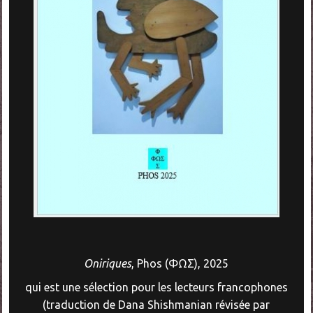
Oniriques
, Phos (ΦΩΣ), 2025
qui est une sélec­tion pour les lecteurs fran­coph­o­nes
(tra­duc­tion de Dana Shish­man­ian révisée par