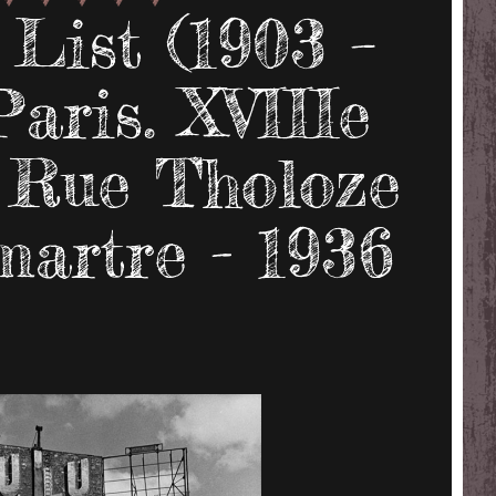
 List (1903 –
Paris. XVIIIe
 Rue Tholoze
artre - 1936