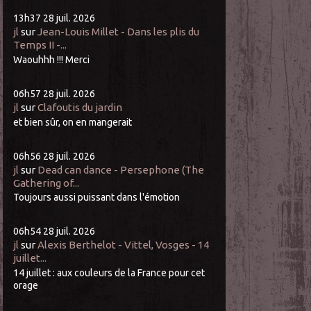
13h37
28
juil. 2026
jl
sur
Jean-Louis Millet - Dans les plis du
Temps II -...
Waouhhh !!! Merci
06h57
28
juil. 2026
jl
sur
Clafoutis du jardin
et bien sûr, on en mangerait
06h56
28
juil. 2026
jl
sur
Dead can dance - Persephone (The
Gathering of...
Toujours aussi puissant dans l'émotion
06h54
28
juil. 2026
jl
sur
Alexis Berthelot - Vittel, Vosges - 14
juillet...
14 juillet : aux couleurs de la France pour cet
orage