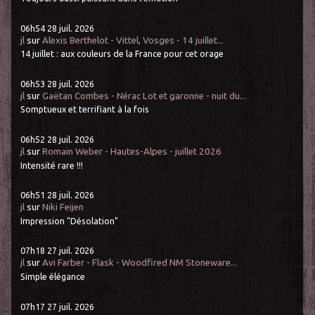
06h54
28
juil. 2026
jl
sur
Alexis Berthelot - Vittel, Vosges - 14 juillet...
14 juillet : aux couleurs de la France pour cet orage
06h53
28
juil. 2026
jl
sur
Gaëtan Combes - Nérac Lot et garonne - nuit du...
Somptueux et terrifiant à la fois
06h52
28
juil. 2026
jl
sur
Romain Weber - Hautes-Alpes - juillet 2026
Intensité rare !!!
06h51
28
juil. 2026
jl
sur
Niki Feijen
Impression "Désolation"
07h18
27
juil. 2026
jl
sur
Avi Farber - Flask - Woodfired NM Stoneware...
Simple élégance
07h17
27
juil. 2026