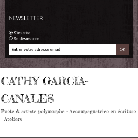
NEWSLETTER
S'inscrire
Se désinscrire
CATHY GARCIA-
CANALES
Poète & artiste polymorphe - Accompagnatrice en écriture
- Ateliers