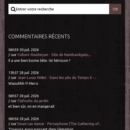
COMMENTAIRES RÉCENTS
06h59
30
juil. 2026
jl
sur
Culture Xiaoheyan - Site de Nambaoligatu,...
Il a une bien bonne tête. Un hérisson ?
13h37
28
juil. 2026
jl
sur
Jean-Louis Millet - Dans les plis du Temps II -...
Waouhhh !!! Merci
06h57
28
juil. 2026
jl
sur
Clafoutis du jardin
et bien sûr, on en mangerait
06h56
28
juil. 2026
jl
sur
Dead can dance - Persephone (The Gathering of...
Toujours aussi puissant dans l'émotion