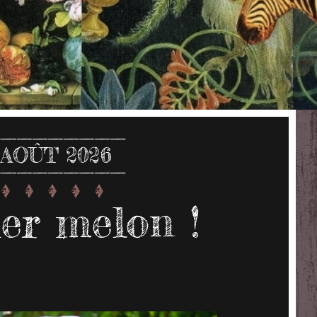
AOÛT 2026
er melon !