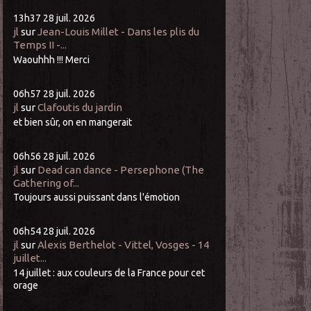
13h37
28
juil. 2026
jl
sur
Jean-Louis Millet - Dans les plis du
Temps II -...
Waouhhh !!! Merci
06h57
28
juil. 2026
jl
sur
Clafoutis du jardin
et bien sûr, on en mangerait
06h56
28
juil. 2026
jl
sur
Dead can dance - Persephone (The
Gathering of...
Toujours aussi puissant dans l'émotion
06h54
28
juil. 2026
jl
sur
Alexis Berthelot - Vittel, Vosges - 14
juillet...
14 juillet : aux couleurs de la France pour cet
orage