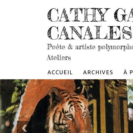
CATHY G
CANALES
Poète & artiste polymorph
Ateliers
ACCUEIL
ARCHIVES
À 